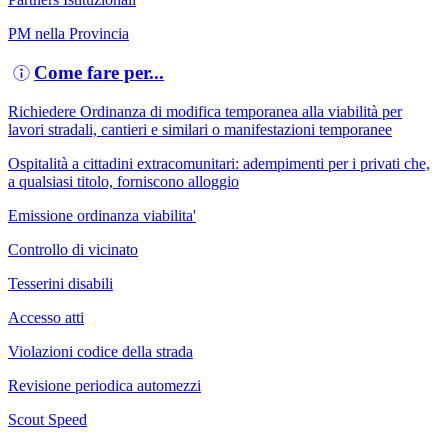
PM nella Provincia
Come fare per...
Richiedere Ordinanza di modifica temporanea alla viabilità per
lavori stradali, cantieri e similari o manifestazioni temporanee
Ospitalità a cittadini extracomunitari: adempimenti per i privati che,
a qualsiasi titolo, forniscono alloggio
Emissione ordinanza viabilita'
Controllo di vicinato
Tesserini disabili
Accesso atti
Violazioni codice della strada
Revisione periodica automezzi
Scout Speed